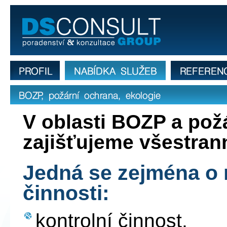
Informace o BOZP, požární ochra
profil firmy
nabídka služeb
reference
BOZP, požární ochrana, ekologie
V oblasti BOZP a pož
zajišťujeme všestran
Jedná se zejména o 
činnosti:
kontrolní činnost,