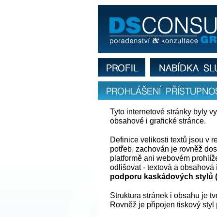
Prohlášení přís
profil firmy
nabídka služeb
Prohlášení přístupnost
Tyto internetové stránky byly 
obsahové i grafické stránce.
Definice velikosti textů jsou v
potřeb, zachován je rovněž dost
platformě ani webovém prohlíže
odlišovat - textová a obsahov
podporu kaskádových stylů 
Struktura stránek i obsahu je t
Rovněž je připojen tiskový styl 