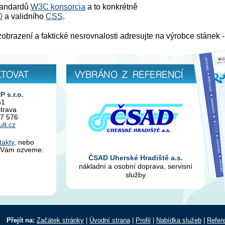
standardů
W3C konsorcia
a to konkrétně
0
a validního
CSS
.
zobrazení a faktické nesrovnalosti adresujte na výrobce stánek 
Vybráno z referencí
s.r.o.
61
trava
77 576
lt.cz
takty
, nebo
se Vám ozveme:
ČSAD Uherské Hradiště a.s.
nákladní a osobní doprava, servisní
služby
Přejít na:
Začátek stránky
|
Úvodní strana
|
Profil
|
Nabídka služeb
|
Refer