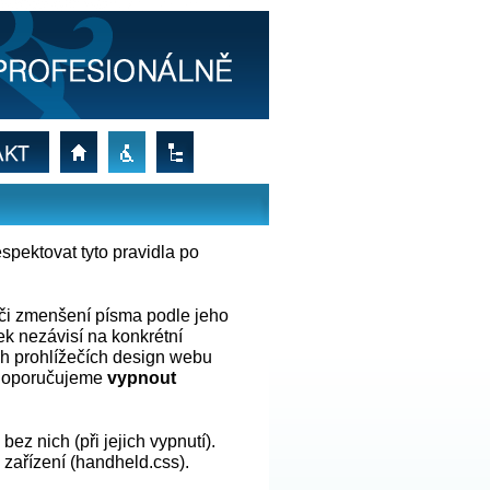
 DSCONSULT GROUP
úvodní
prohlášení
mapa
strana
přístupnosti
webu
spektovat tyto pravidla po
í či zmenšení písma podle jeho
ek nezávisí na konkrétní
ch prohlížečích design webu
e doporučujeme
vypnout
ez nich (při jejich vypnutí).
á zařízení (handheld.css).