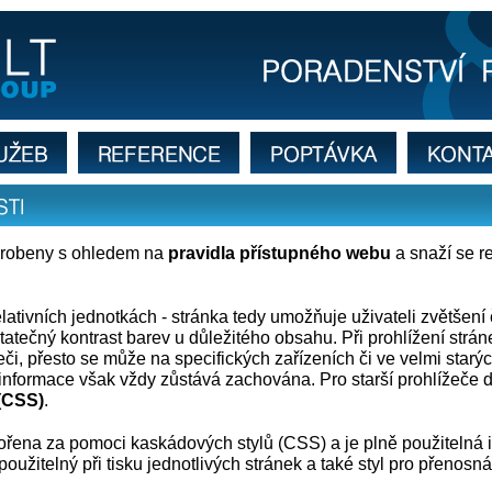
tupnosti webové prezentace společnosti
reference
poptávka
kontakt
i
vyrobeny s ohledem na
pravidla přístupného webu
a snaží se re
 relativních jednotkách - stránka tedy umožňuje uživateli zvětšen
atečný kontrast barev u důležitého obsahu. Při prohlížení strán
či, přesto se může na specifických zařízeních či ve velmi starý
á informace však vždy zůstává zachována. Pro starší prohlížeč
(CSS)
.
vořena za pomoci kaskádových stylů (CSS) a je plně použitelná i b
použitelný při tisku jednotlivých stránek a také styl pro přenosn