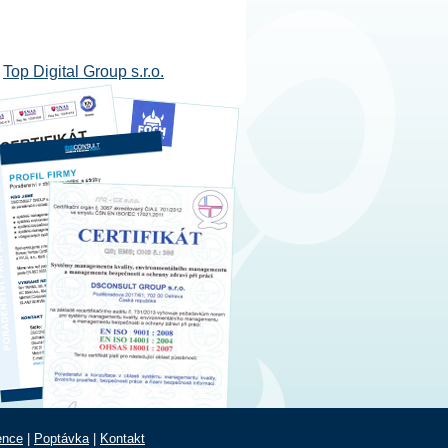
-
Top Digital Group s.r.o.
ence
|
Poptávka
|
Kontakt