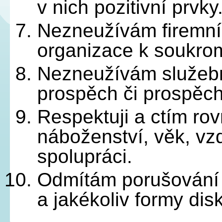
v nich pozitivní prvky
Nezneužívám firemní
organizace k soukro
Nezneužívám služebn
prospěch či prospěch
Respektuji a ctím rovn
náboženství, věk, vzd
spolupráci.
Odmítám porušování l
a jakékoliv formy dis