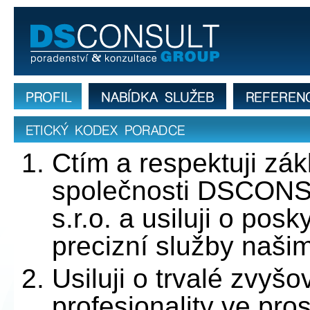
Etický kodex poradce společnosti DSCO
OHSAS 1
profil firmy
nabídka služeb
reference
Etický kodex poradce
Ctím a respektuji zá
společnosti DSCO
s.r.o. a usiluji o posk
precizní služby naši
Usiluji o trvalé zvyšo
profesionality ve pr