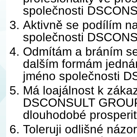
společnosti DSCONS
Aktivně se podílím 
společnosti DSCONS
Odmítám a bráním se
dalším formám jedná
jméno společnosti 
Má loajálnost k záka
DSCONSULT GROUP s
dlouhodobé prosperit
Toleruji odlišné náz